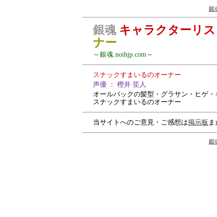
銀魂
銀魂
キャラクターリス
ナー
～銀魂.noihjp.com～
スナックすまいるのオーナー
声優 ： 樫井 笙人
オールバックの髪型・グラサン・ヒゲ・
スナックすまいるのオーナー
当サイトへのご意見・ご感想は
掲示板
ま
銀魂